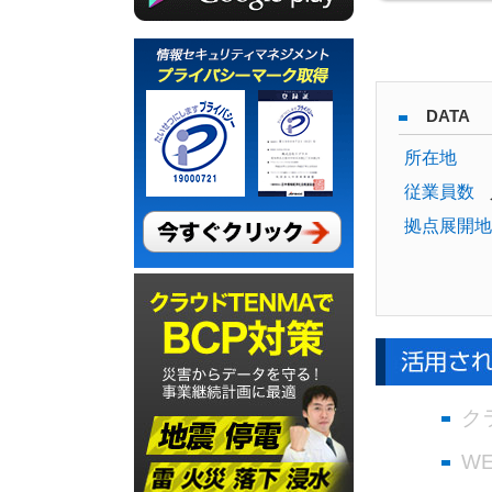
DATA
所在地
従業員数
拠点展開地
ク
W