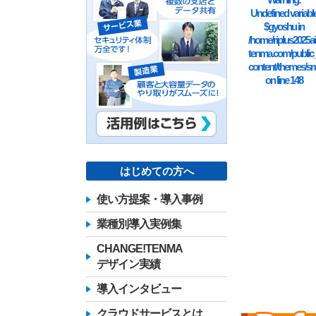
Undefined variabl
$gyoshu in
/home/riplus2025ai
tenma.com/public
content/themes/sm
on line
148
はじめての方へ
使い方提案・導入事例
業種別導入実例集
CHANGE!TENMA
デザイン実績
導入インタビュー
クラウドサービスとは