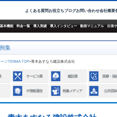
よくある質問
お役立ちブログ
お問い合わせ
会社概要
基本機能
料金一覧
導入実績
導入インタビュー
動画マニュアル
出張
例集
ジTENMA TOP
>
青木あすなろ建設株式会社
業
サービス業
建設業
医療・福
IT情報通信
映像メディア
公共団体