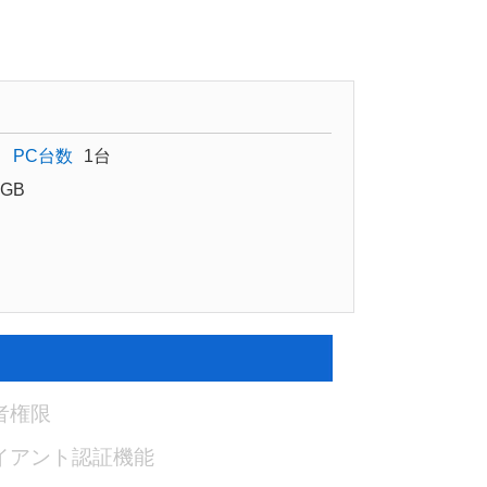
PC台数
1台
GB
者権限
イアント認証機能