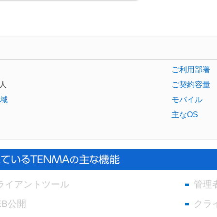
ご利用部署
人
ご契約容量
域
モバイル
主なOS
ライアントツール
管理
EB公開
クラ