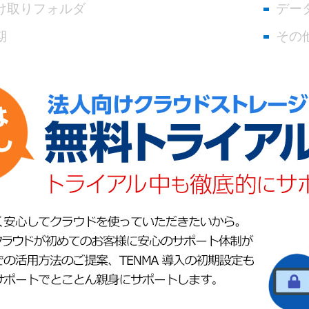
け取りフォルダ
デー
期
その