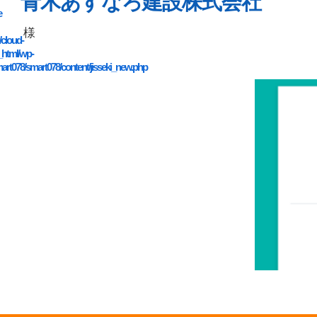
青木あすなろ建設株式会社
e
様
/cloud-
_html/wp-
art078/smart078/content/jisseki_new.php