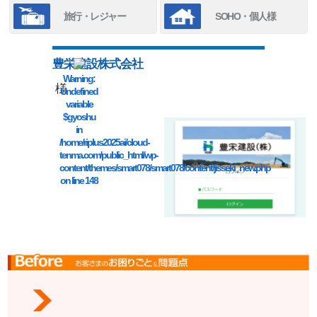
旅行・レジャー
SOHO・個人様
豊栄建設株式会社
Warning
:
様
Undefined
variable
$gyoshu
in
/home/riplus2025ai/cloud-
tenma.com/public_html/wp-
content/themes/smart078/smart078/content/jisseki_new.php
on line
148