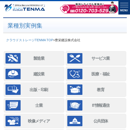
MENU
業種別実例集
クラウドストレージTENMA TOP
>
豊栄建設株式会社
製造業
サービス業
建設業
医療・福祉
出版・印刷
教育
士業
IT情報通信
映像メディア
公共団体