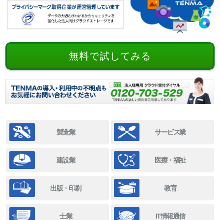
無料で試してみる
製造業
サービス業
建設業
医療・福祉
出版・印刷
教育
士業
IT情報通信