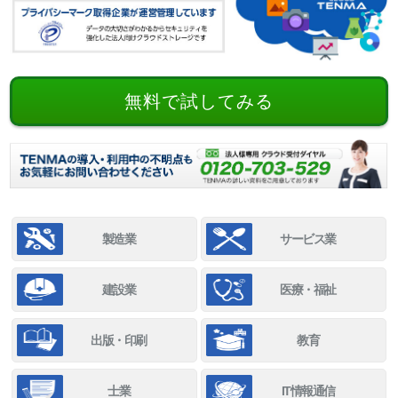
無料で試してみる
製造業
サービス業
建設業
医療・福祉
出版・印刷
教育
士業
IT情報通信