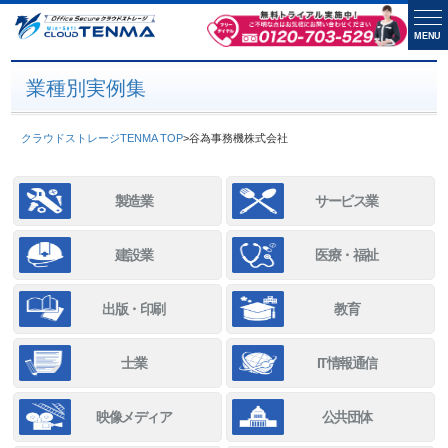
MENU
業種別実例集
クラウドストレージTENMA TOP
>
谷為事務機株式会社
製造業
サービス業
建設業
医療・福祉
出版・印刷
教育
士業
IT情報通信
映像メディア
公共団体