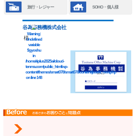
旅行・レジャー
SOHO・個人様
谷為事務機株式会社
Warning
:
様
Undefined
variable
$gyoshu
in
/home/riplus2025ai/cloud-
tenma.com/public_html/wp-
content/themes/smart078/smart078/content/jisseki_new.php
on line
148