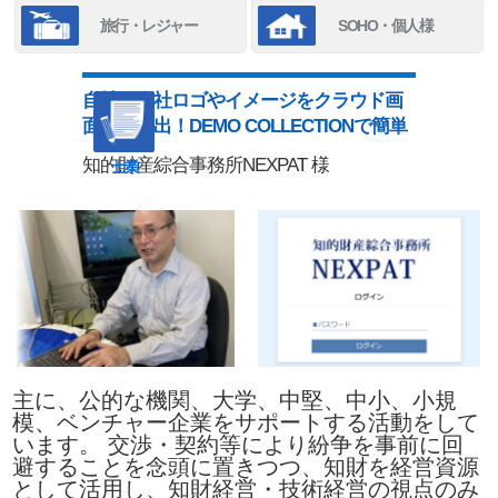
旅行・レジャー
SOHO・個人様
自社の会社ロゴやイメージをクラウド画
面上で演出！DEMO COLLECTIONで簡単
知的財産綜合事務所NEXPAT 様
士業
主に、公的な機関、大学、中堅、中小、小規
模、ベンチャー企業をサポートする活動をして
います。 交渉・契約等により紛争を事前に回
避することを念頭に置きつつ、知財を経営資源
として活用し、知財経営・技術経営の視点のみ