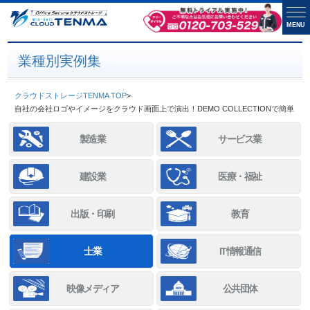
MENU
業種別実例集
クラウドストレージTENMA TOP
>
自社の会社ロゴやイメージをクラウド画面上で演出！DEMO COLLECTIONで簡単
製造業
サービス業
建設業
医療・福祉
出版・印刷
教育
士業
IT情報通信
映像メディア
公共団体