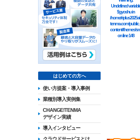
Undefined variabl
$gyoshu in
/home/riplus2025ai
tenma.com/public
content/themes/sm
on line
148
はじめての方へ
使い方提案・導入事例
業種別導入実例集
CHANGE!TENMA
デザイン実績
導入インタビュー
クラウドサービスとは