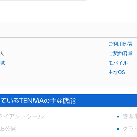
ご利用部署
人
ご契約容量
域
モバイル
主なOS
ライアントツール
管理
EB公開
クラ