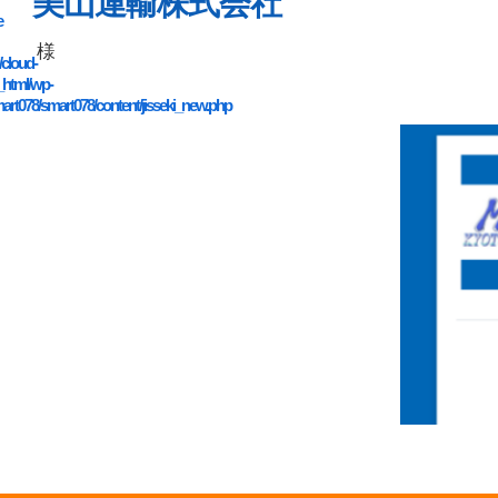
美山運輸株式会社
e
様
/cloud-
_html/wp-
art078/smart078/content/jisseki_new.php