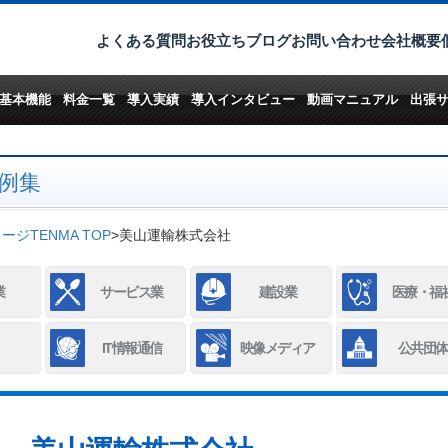
よくある質問
お役立ちブログ
お問い合わせ
会社概要
基本機能
料金一覧
導入実績
導入インタビュー
動画マニュアル
出張
例集
ジTENMA TOP
>
美山運輸株式会社
業
サービス業
建設業
医療・福
IT情報通信
映像メディア
公共団体