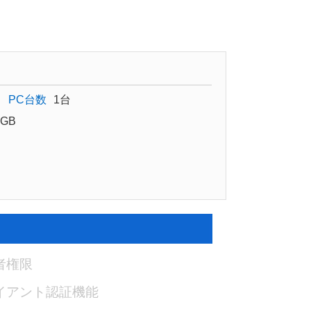
PC台数
1台
GB
者権限
イアント認証機能