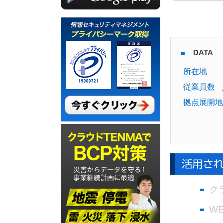
DATA
所在地
従業員数
拠点展開地
ク
W