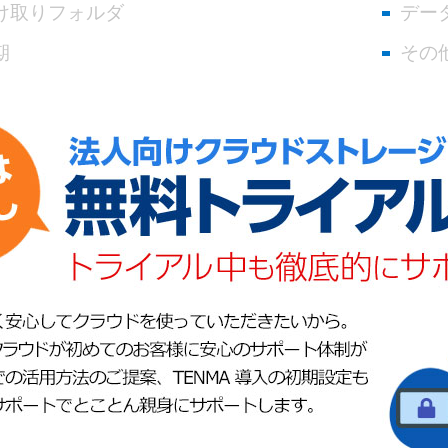
け取りフォルダ
デー
期
その