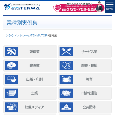
MENU
業種別実例集
クラウドストレージTENMA TOP
>
礎興業
製造業
サービス業
建設業
医療・福祉
出版・印刷
教育
士業
IT情報通信
映像メディア
公共団体