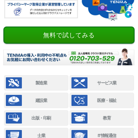
無料で試してみる
製造業
サービス業
建設業
医療・福祉
出版・印刷
教育
士業
IT情報通信