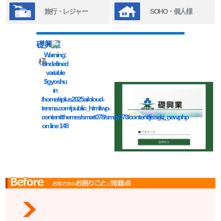
旅行・レジャー
SOHO・個人様
礎興業
Warning
:
様
Undefined
variable
$gyoshu
in
/home/riplus2025ai/cloud-
tenma.com/public_html/wp-
content/themes/smart078/smart078/content/jisseki_new.php
on line
148