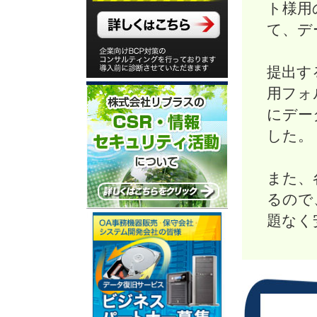
ト様用
て、デ
提出す
用フォ
にデー
した。
また、
るので
題なく