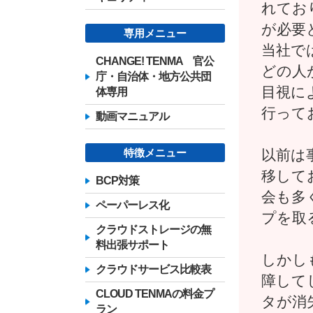
れてお
が必要
専用メニュー
当社で
CHANGE! TENMA 官公
どの人
庁・自治体・地方公共団
目視に
体専用
行って
動画マニュアル
以前は
特徴メニュー
移して
BCP対策
会も多
ペーパーレス化
プを取
クラウドストレージの無
料出張サポート
しかし
クラウドサービス比較表
障して
CLOUD TENMAの料金プ
タが消
ラン