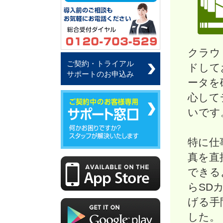
クラウ
ご契約・トライアル
ドして
サポートのお申込み
ータを
心して
いです
特に仕
真を直
できる
らSD
げる手
した。