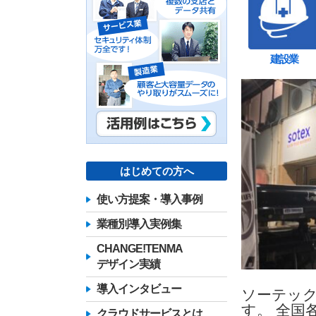
建設業
はじめての方へ
使い方提案・導入事例
業種別導入実例集
CHANGE!TENMA
デザイン実績
導入インタビュー
ソーテッ
す。 全国
クラウドサービスとは