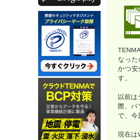
TEN
なった
かつ安
す。
以前は
際、パ
で、今
現在は