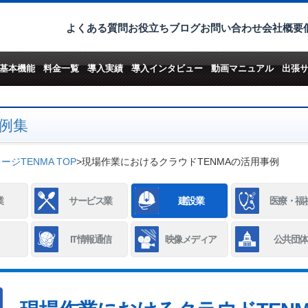
よくある質問
お役立ちブログ
お問い合わせ
会社概要
基本機能
料金一覧
導入実績
導入インタビュー
動画マニュアル
出張
例集
ジTENMA TOP
>
現場作業におけるクラウドTENMAの活用事例
業
サービス業
建設業
医療・福
IT情報通信
映像メディア
公共団体