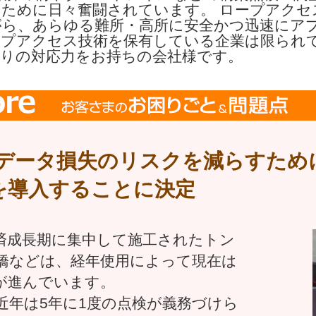
るために日々奮闘されています。 ロープアクセ
がら、あらゆる難所・高所に安全かつ迅速にア
ープアクセス技術を保有している企業は限られ
折りの対応力をお持ちの会社様です。
データ損失のリスクを減らすために
を導入することに決定
済成長期に集中して施工されたトン
橋などは、経年使用によって現在は
が進んでいます。
近年は5年に1度の点検が義務づけら