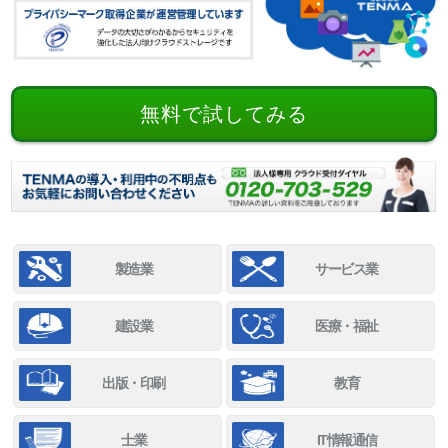
無料で試してみる
製造業
サービス業
建設業
医療・福祉
出版・印刷
教育
士業
IT情報通信