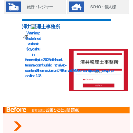
旅行・レジャー
SOHO・個人様
澤井税理士事務所
Warning
:
様
Undefined
variable
$gyoshu
in
/home/riplus2025ai/cloud-
tenma.com/public_html/wp-
content/themes/smart078/smart078/content/jisseki_new.php
on line
148