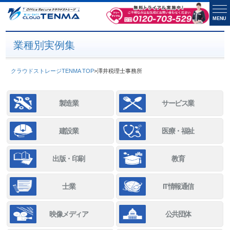
MENU
業種別実例集
クラウドストレージTENMA TOP
>
澤井税理士事務所
製造業
サービス業
建設業
医療・福祉
出版・印刷
教育
士業
IT情報通信
映像メディア
公共団体