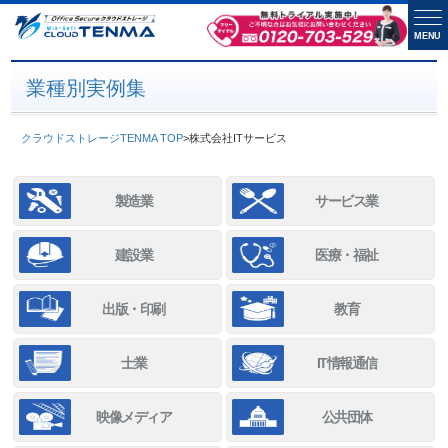
MENU
業種別実例集
クラウドストレージTENMA TOP
>
株式会社ITサービス
製造業
サービス業
建設業
医療・福祉
出版・印刷
教育
士業
IT情報通信
映像メディア
公共団体