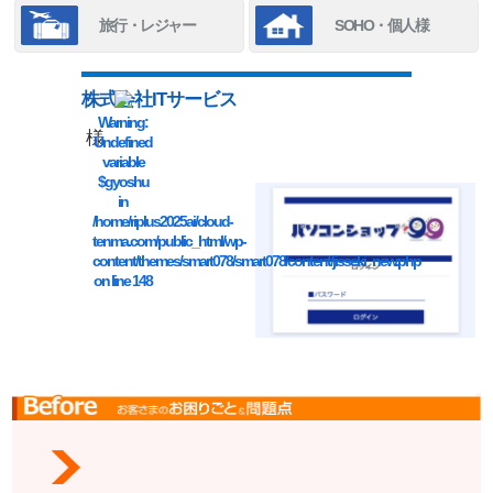
旅行・レジャー
SOHO・個人様
株式会社ITサービス
Warning
:
様
Undefined
variable
$gyoshu
in
/home/riplus2025ai/cloud-
tenma.com/public_html/wp-
content/themes/smart078/smart078/content/jisseki_new.php
on line
148