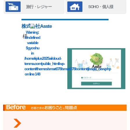
旅行・レジャー
SOHO・個人様
株式会社Asste
Warning
:
様
Undefined
variable
$gyoshu
in
/home/riplus2025ai/cloud-
tenma.com/public_html/wp-
content/themes/smart078/smart078/content/jisseki_new.php
on line
148