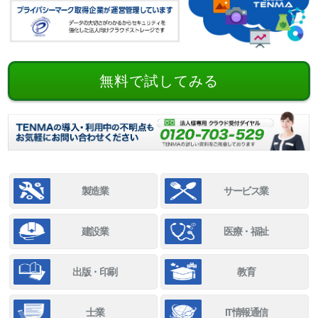
無料で試してみる
製造業
サービス業
建設業
医療・福祉
出版・印刷
教育
士業
IT情報通信