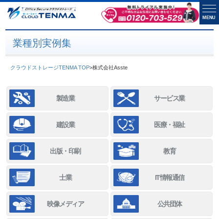
MENU
業種別実例集
クラウドストレージTENMA TOP
>
株式会社Asste
製造業
サービス業
建設業
医療・福祉
出版・印刷
教育
士業
IT情報通信
映像メディア
公共団体