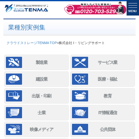
MENU
業種別実例集
クラウドストレージTENMA TOP
>
株式会社 I・リビングサポート
製造業
サービス業
建設業
医療・福祉
出版・印刷
教育
士業
IT情報通信
映像メディア
公共団体