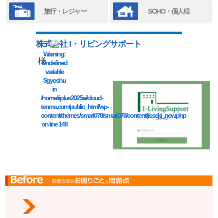
旅行・レジャー
SOHO・個人様
株式会社 I・リビングサポート
Warning
:
様
Undefined
variable
$gyoshu
in
/home/riplus2025ai/cloud-
tenma.com/public_html/wp-
content/themes/smart078/smart078/content/jisseki_new.php
on line
148