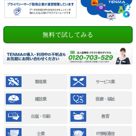
無料で試してみる
製造業
サービス業
建設業
医療・福祉
出版・印刷
教育
士業
IT情報通信