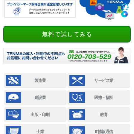
無料で試してみる
製造業
サービス業
建設業
医療・福祉
出版・印刷
教育
士業
IT情報通信