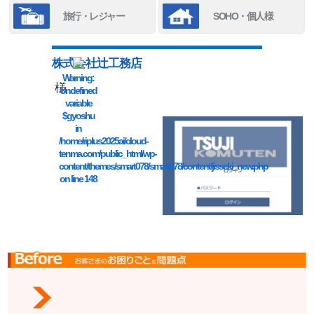
旅行・レジャー
SOHO・個人様
株式会社辻工務店
Warning
:
様
Undefined
variable
$gyoshu
in
/home/riplus2025ai/cloud-
tenma.com/public_html/wp-
content/themes/smart078/smart078/content/jisseki_new.php
on line
148