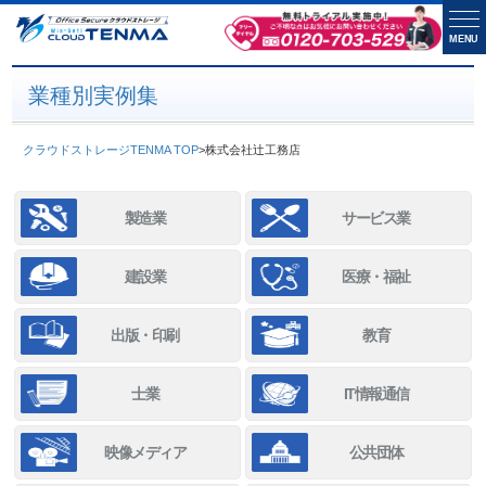
MENU
業種別実例集
クラウドストレージTENMA TOP
>
株式会社辻工務店
製造業
サービス業
建設業
医療・福祉
出版・印刷
教育
士業
IT情報通信
映像メディア
公共団体