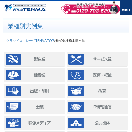
MENU
業種別実例集
クラウドストレージTENMA TOP
>
株式会社橋本清文堂
製造業
サービス業
建設業
医療・福祉
出版・印刷
教育
士業
IT情報通信
映像メディア
公共団体