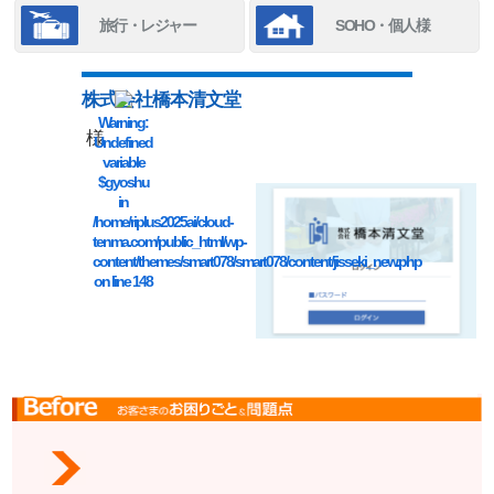
旅行・レジャー
SOHO・個人様
株式会社橋本清文堂
Warning
:
様
Undefined
variable
$gyoshu
in
/home/riplus2025ai/cloud-
tenma.com/public_html/wp-
content/themes/smart078/smart078/content/jisseki_new.php
on line
148