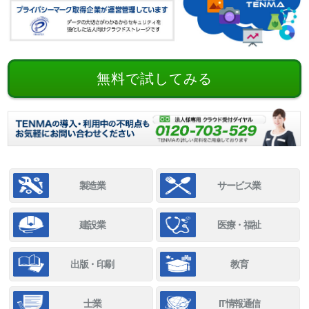
無料で試してみる
製造業
サービス業
建設業
医療・福祉
出版・印刷
教育
士業
IT情報通信