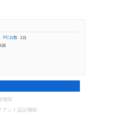
PC台数
1台
GB
者権限
イアント認証機能