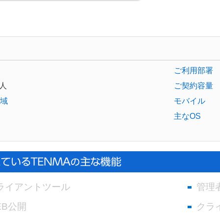
ご利用部署
人
ご契約容量
域
モバイル
主なOS
ライアントツール
管理
EB公開
クラ