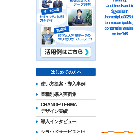
Undefined variabl
$gyoshu in
/home/riplus2025ai
tenma.com/public
content/themes/sm
on line
148
はじめての方へ
使い方提案・導入事例
業種別導入実例集
CHANGE!TENMA
デザイン実績
導入インタビュー
クラウドサービスとは