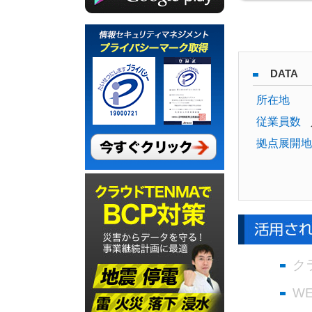
DATA
所在地
従業員数
拠点展開地
ク
W