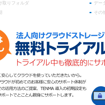
け取りフォルダ
デー
期
その