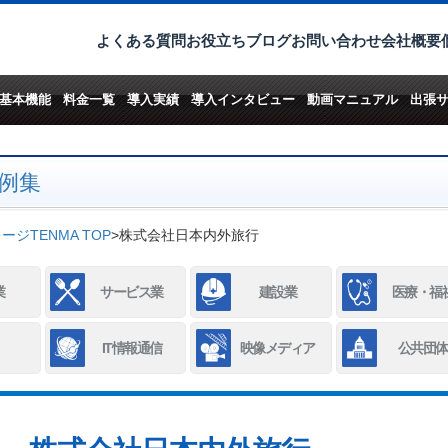
よくある質問
お役立ちブログ
お問い合わせ
会社概要
基本機能
料金一覧
導入実績
導入インタビュー
動画マニュアル
出張
例集
ジTENMA TOP
>
株式会社日本内外旅行
業
サービス業
建設業
医療・福
IT情報通信
映像メディア
公共団体