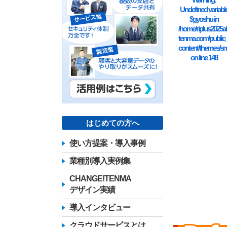
Undefined variabl
$gyoshu in
/home/riplus2025ai
tenma.com/public
content/themes/sm
on line
148
はじめての方へ
使い方提案・導入事例
業種別導入実例集
CHANGE!TENMA
デザイン実績
導入インタビュー
クラウドサービスとは