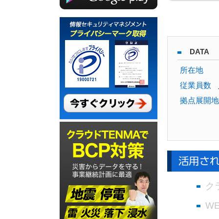
DATA
所在地
従業員数
拠点展開地
ク
W