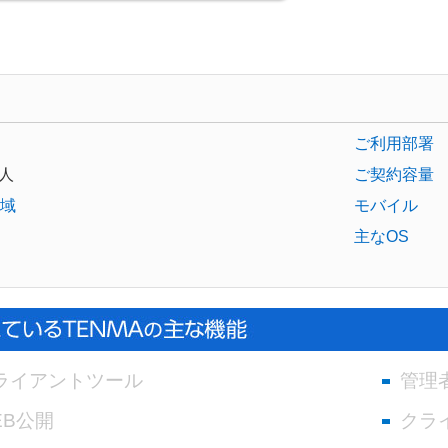
ご利用部署
人
ご契約容量
域
モバイル
主なOS
ライアントツール
管理
EB公開
クラ