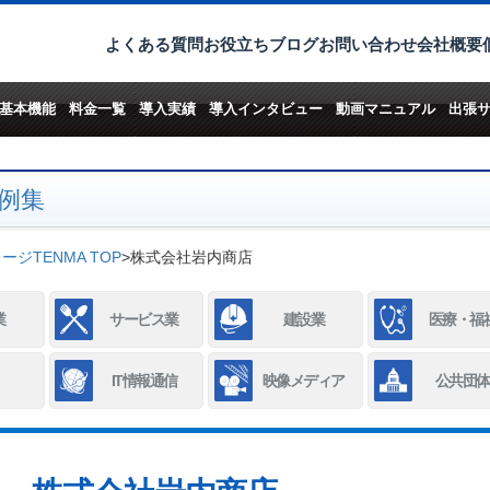
よくある質問
お役立ちブログ
お問い合わせ
会社概要
基本機能
料金一覧
導入実績
導入インタビュー
動画マニュアル
出張
例集
ジTENMA TOP
>
株式会社岩内商店
業
サービス業
建設業
医療・福
IT情報通信
映像メディア
公共団体