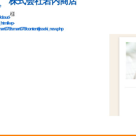
株式会社岩内商店
e
様
/cloud-
_html/wp-
art078/smart078/content/jisseki_new.php