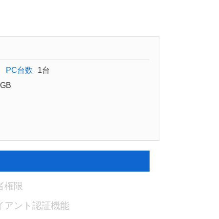
PC台数
1台
GB
者権限
イアント認証機能