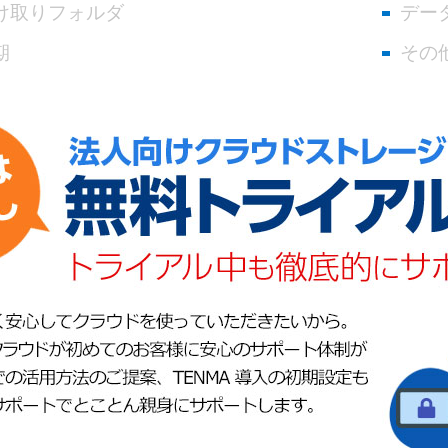
け取りフォルダ
デー
期
その