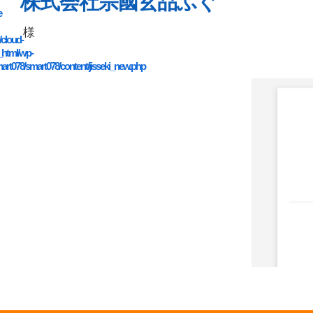
株式会社宗國玄品ふぐ
e
様
/cloud-
_html/wp-
art078/smart078/content/jisseki_new.php