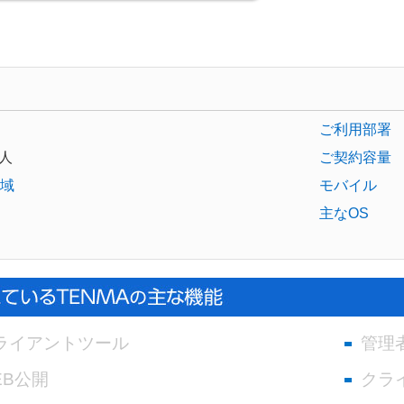
ご利用部署
人
ご契約容量
域
モバイル
主なOS
ライアントツール
管理
EB公開
クラ