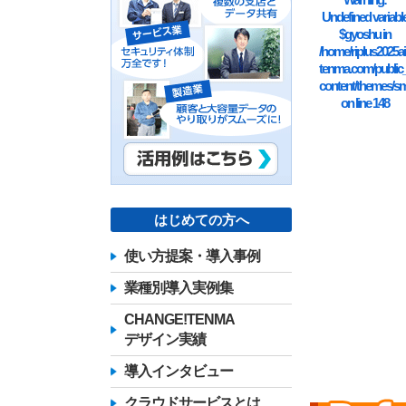
Undefined variabl
$gyoshu in
/home/riplus2025ai
tenma.com/public
content/themes/sm
on line
148
はじめての方へ
使い方提案・導入事例
業種別導入実例集
CHANGE!TENMA
デザイン実績
導入インタビュー
クラウドサービスとは