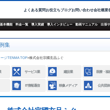
よくある質問
お役立ちブログ
お問い合わせ
会社概要
基本機能
料金一覧
導入実績
導入インタビュー
動画マニュアル
出張
例集
ジTENMA TOP
>
株式会社宗國玄品ふぐ
業
サービス業
建設業
医療・福
IT情報通信
映像メディア
公共団体