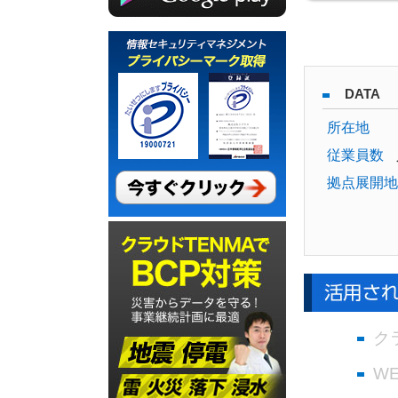
DATA
所在地
従業員数
拠点展開地
ク
W