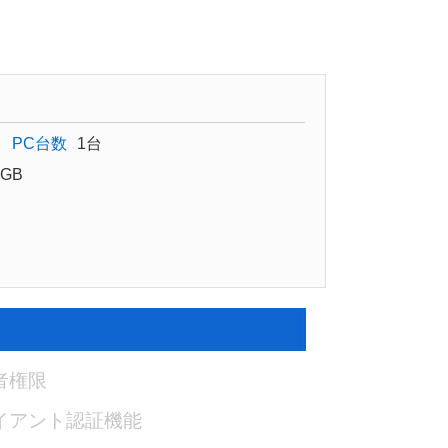
PC台数
1台
GB
者権限
イアント認証機能