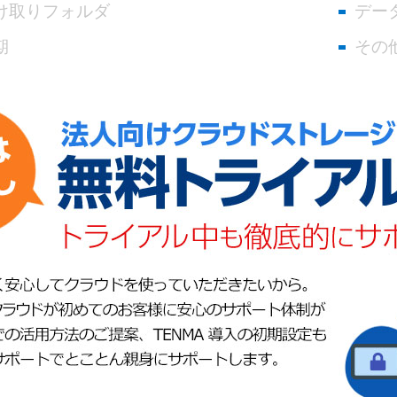
け取りフォルダ
デー
期
その