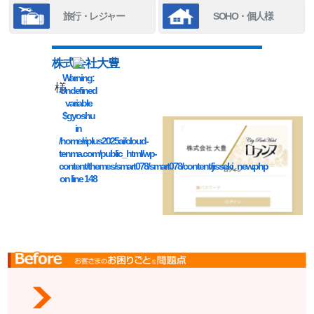
旅行・レジャー
SOHO・個人様
株式会社大豊
Warning
:
様
Undefined
variable
$gyoshu
in
/home/riplus2025ai/cloud-
tenma.com/public_html/wp-
content/themes/smart078/smart078/content/jisseki_new.php
on line
148