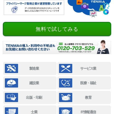
無料で試してみる
製造業
サービス業
建設業
医療・福祉
出版・印刷
教育
士業
IT情報通信