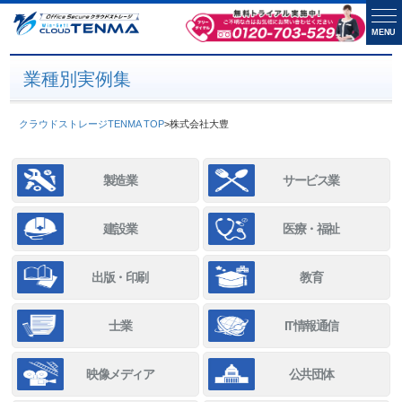
MENU
業種別実例集
クラウドストレージTENMA TOP
>
株式会社大豊
製造業
サービス業
建設業
医療・福祉
出版・印刷
教育
士業
IT情報通信
映像メディア
公共団体