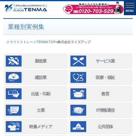
MENU
業種別実例集
クラウドストレージTENMA TOP
>
株式会社ライズアップ
製造業
サービス業
建設業
医療・福祉
出版・印刷
教育
士業
IT情報通信
映像メディア
公共団体