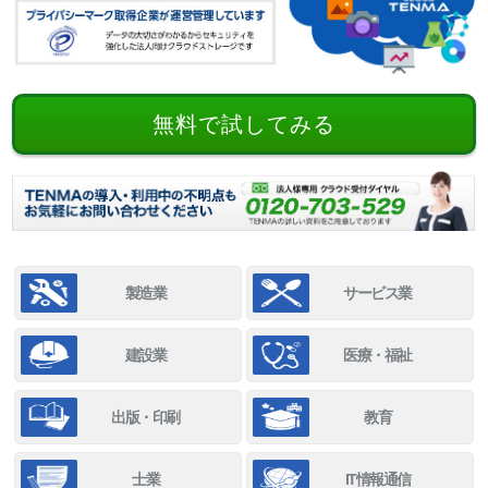
無料で試してみる
製造業
サービス業
建設業
医療・福祉
出版・印刷
教育
士業
IT情報通信