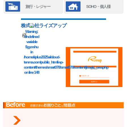
旅行・レジャー
SOHO・個人様
株式会社ライズアップ
Warning
:
様
Undefined
variable
$gyoshu
in
/home/riplus2025ai/cloud-
tenma.com/public_html/wp-
content/themes/smart078/smart078/content/jisseki_new.php
on line
148