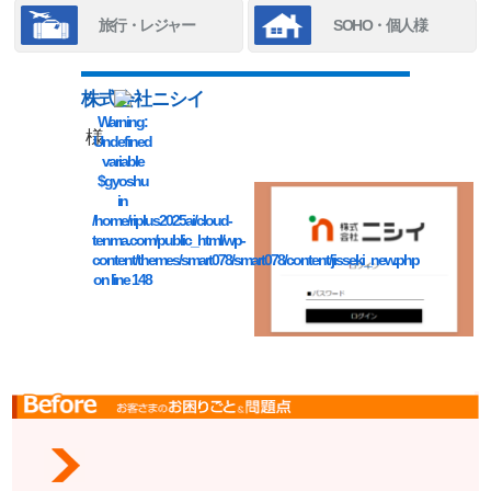
旅行・レジャー
SOHO・個人様
株式会社ニシイ
Warning
:
様
Undefined
variable
$gyoshu
in
/home/riplus2025ai/cloud-
tenma.com/public_html/wp-
content/themes/smart078/smart078/content/jisseki_new.php
on line
148