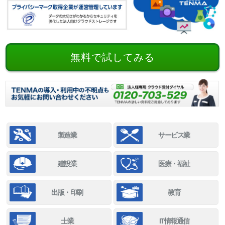
無料で試してみる
製造業
サービス業
建設業
医療・福祉
出版・印刷
教育
士業
IT情報通信