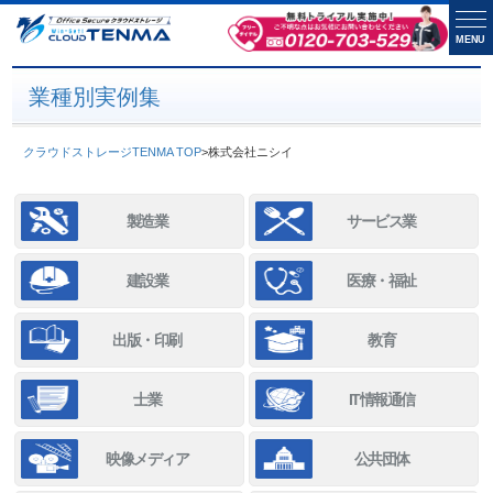
MENU
業種別実例集
クラウドストレージTENMA TOP
>
株式会社ニシイ
製造業
サービス業
建設業
医療・福祉
出版・印刷
教育
士業
IT情報通信
映像メディア
公共団体