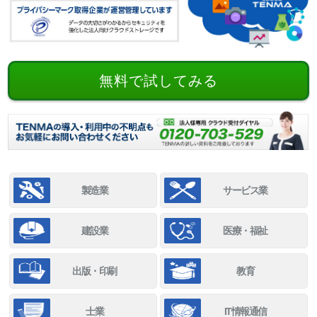
無料で試してみる
製造業
サービス業
建設業
医療・福祉
出版・印刷
教育
士業
IT情報通信