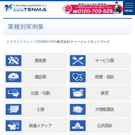
MENU
業種別実例集
クラウドストレージTENMA TOP
>
株式会社ティージェイネットワーク
製造業
サービス業
建設業
医療・福祉
出版・印刷
教育
士業
IT情報通信
映像メディア
公共団体