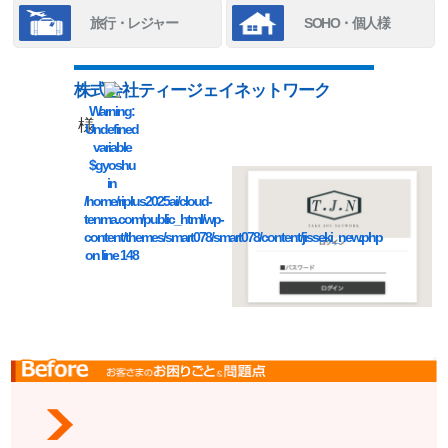
旅行・レジャー
SOHO・個人様
株式会社ティージェイネットワーク
Warning
:
様
Undefined
variable
$gyoshu
in
/home/riplus2025ai/cloud-
tenma.com/public_html/wp-
content/themes/smart078/smart078/content/jisseki_new.php
on line
148