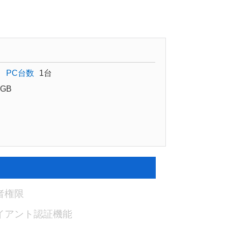
PC台数
1台
GB
者権限
イアント認証機能