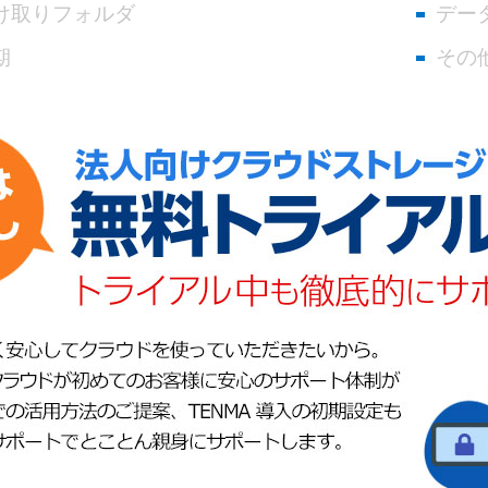
け取りフォルダ
デー
期
その