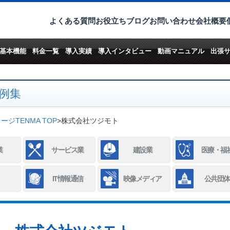
よくある質問
お役立ちブログ
お問い合わせ
会社概要
基本機能
料金一覧
導入実績
導入インタビュー
動画マニュアル
出張
例集
ジTENMA TOP
>
株式会社ツジモト
業
サービス業
建設業
医療・福
IT情報通信
映像メディア
公共団体