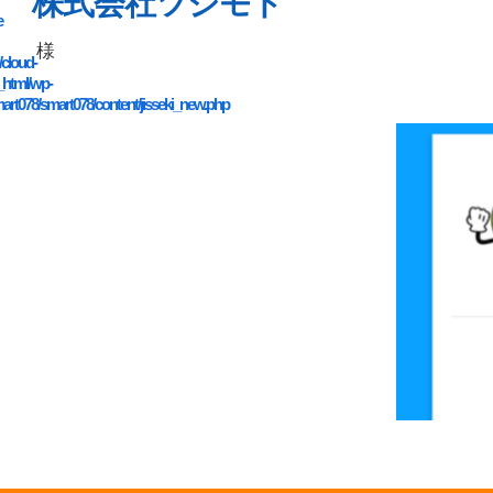
株式会社ツジモト
e
様
/cloud-
_html/wp-
art078/smart078/content/jisseki_new.php