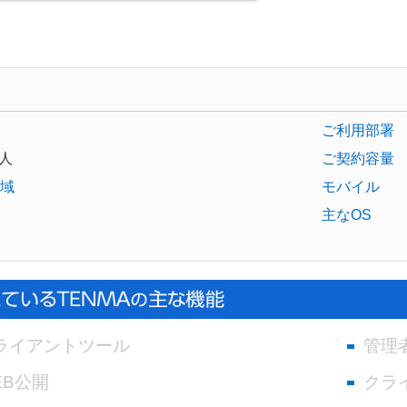
ご利用部署
人
ご契約容量
域
モバイル
主なOS
ライアントツール
管理
EB公開
クラ