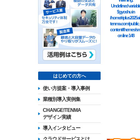
Undefined variabl
$gyoshu in
/home/riplus2025ai
tenma.com/public
content/themes/sm
on line
148
はじめての方へ
使い方提案・導入事例
業種別導入実例集
CHANGE!TENMA
デザイン実績
導入インタビュー
クラウドサービスとは