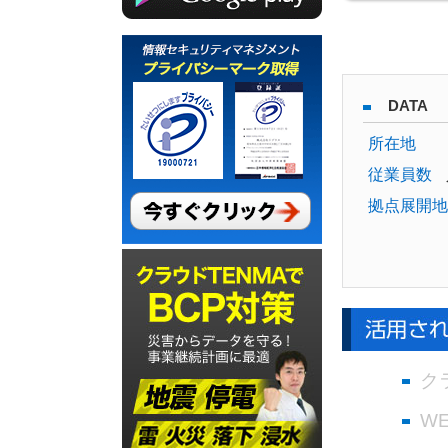
DATA
所在地
従業員数
拠点展開地
ク
W