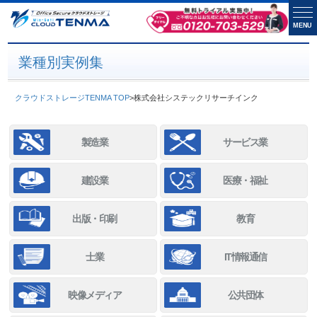
MENU
業種別実例集
クラウドストレージTENMA TOP
>
株式会社システックリサーチインク
製造業
サービス業
建設業
医療・福祉
出版・印刷
教育
士業
IT情報通信
映像メディア
公共団体