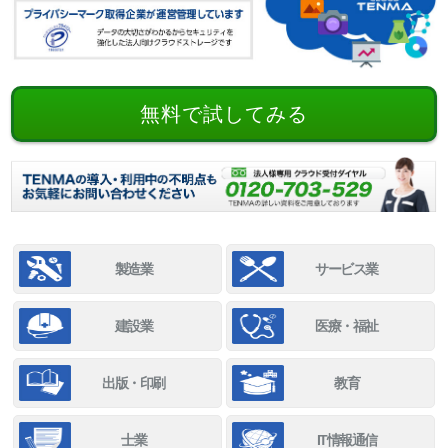
無料で試してみる
製造業
サービス業
建設業
医療・福祉
出版・印刷
教育
士業
IT情報通信