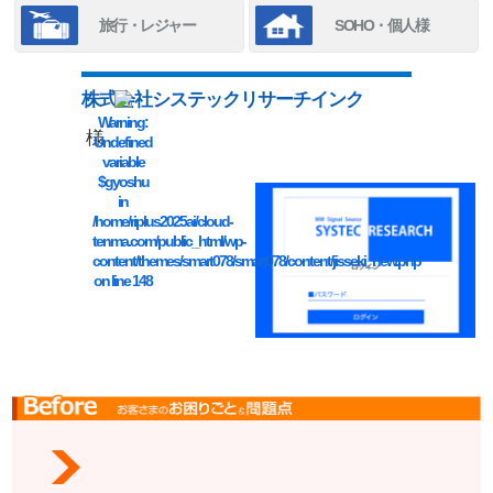
旅行・レジャー
SOHO・個人様
株式会社システックリサーチインク
Warning
:
様
Undefined
variable
$gyoshu
in
/home/riplus2025ai/cloud-
tenma.com/public_html/wp-
content/themes/smart078/smart078/content/jisseki_new.php
on line
148