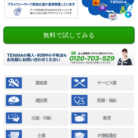
無料で試してみる
製造業
サービス業
建設業
医療・福祉
出版・印刷
教育
士業
IT情報通信