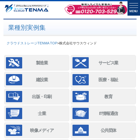
MENU
業種別実例集
クラウドストレージTENMA TOP
>
株式会社サウスウィンド
製造業
サービス業
建設業
医療・福祉
出版・印刷
教育
士業
IT情報通信
映像メディア
公共団体