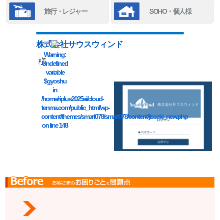
旅行・レジャー
SOHO・個人様
株式会社サウスウィンド
Warning
:
様
Undefined
variable
$gyoshu
in
/home/riplus2025ai/cloud-
tenma.com/public_html/wp-
content/themes/smart078/smart078/content/jisseki_new.php
on line
148