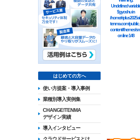
Undefined variabl
$gyoshu in
/home/riplus2025ai
tenma.com/public
content/themes/sm
on line
148
はじめての方へ
使い方提案・導入事例
業種別導入実例集
CHANGE!TENMA
デザイン実績
導入インタビュー
クラウドサービスとは