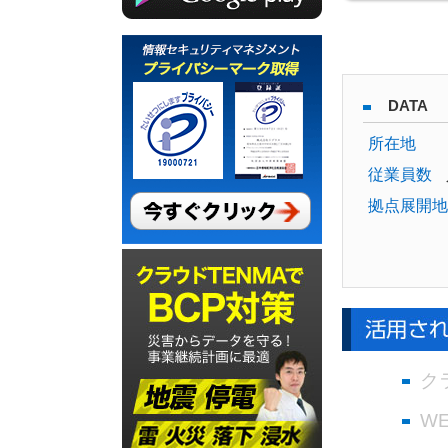
DATA
所在地
従業員数
拠点展開地
ク
W