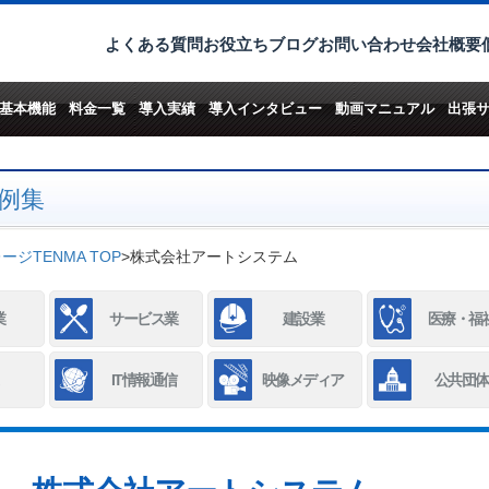
よくある質問
お役立ちブログ
お問い合わせ
会社概要
基本機能
料金一覧
導入実績
導入インタビュー
動画マニュアル
出張
例集
ジTENMA TOP
>
株式会社アートシステム
業
サービス業
建設業
医療・福
IT情報通信
映像メディア
公共団体