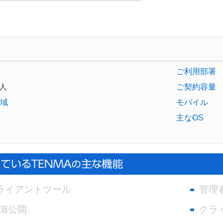
ご利用部署
人
ご契約容量
域
モバイル
主なOS
ライアントツール
管理
EB公開
クラ