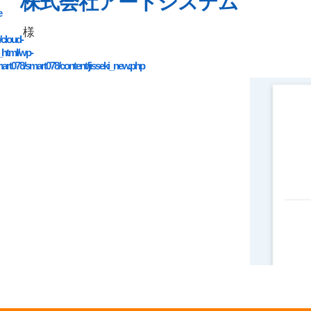
株式会社アートシステム
e
様
/cloud-
_html/wp-
art078/smart078/content/jisseki_new.php