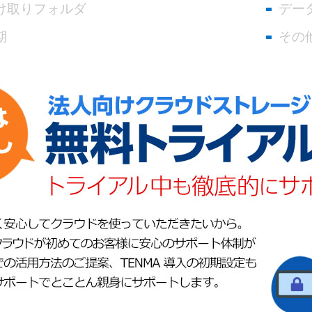
け取りフォルダ
デー
期
その