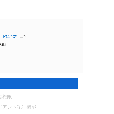
PC台数
1台
GB
者権限
イアント認証機能