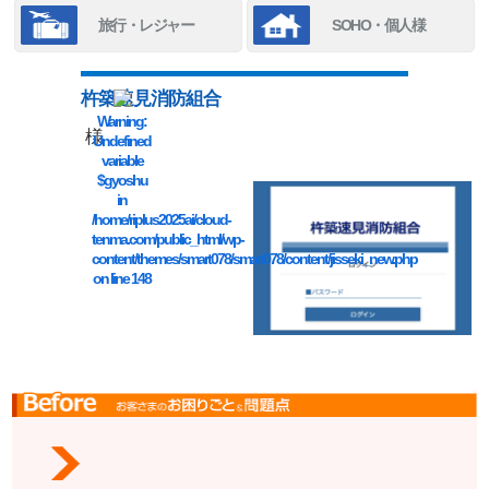
旅行・レジャー
SOHO・個人様
杵築速見消防組合
Warning
:
様
Undefined
variable
$gyoshu
in
/home/riplus2025ai/cloud-
tenma.com/public_html/wp-
content/themes/smart078/smart078/content/jisseki_new.php
on line
148