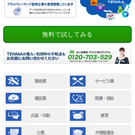
無料で試してみる
製造業
サービス業
建設業
医療・福祉
出版・印刷
教育
士業
IT情報通信