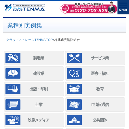
MENU
業種別実例集
クラウドストレージTENMA TOP
>
杵築速見消防組合
製造業
サービス業
建設業
医療・福祉
出版・印刷
教育
士業
IT情報通信
映像メディア
公共団体