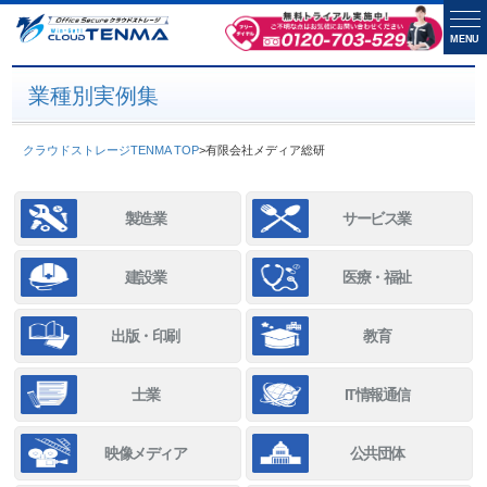
MENU
業種別実例集
クラウドストレージTENMA TOP
>
有限会社メディア総研
製造業
サービス業
建設業
医療・福祉
出版・印刷
教育
士業
IT情報通信
映像メディア
公共団体