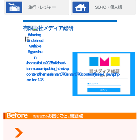
旅行・レジャー
SOHO・個人様
有限会社メディア総研
Warning
:
様
Undefined
variable
$gyoshu
in
/home/riplus2025ai/cloud-
tenma.com/public_html/wp-
content/themes/smart078/smart078/content/jisseki_new.php
on line
148