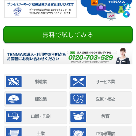
無料で試してみる
製造業
サービス業
建設業
医療・福祉
出版・印刷
教育
士業
IT情報通信