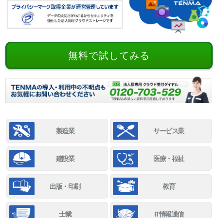
無料で試してみる
製造業
サービス業
建設業
医療・福祉
出版・印刷
教育
士業
IT情報通信