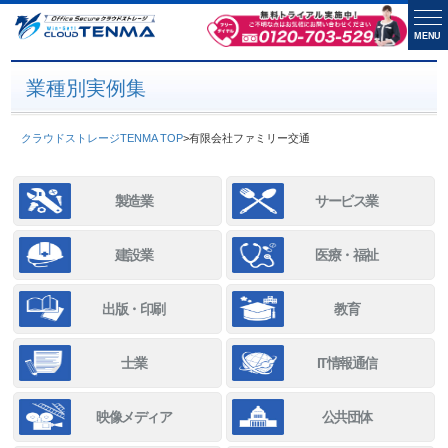
MENU
業種別実例集
クラウドストレージTENMA TOP
>
有限会社ファミリー交通
製造業
サービス業
建設業
医療・福祉
出版・印刷
教育
士業
IT情報通信
映像メディア
公共団体