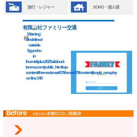
旅行・レジャー
SOHO・個人様
有限会社ファミリー交通
Warning
:
様
Undefined
variable
$gyoshu
in
/home/riplus2025ai/cloud-
tenma.com/public_html/wp-
content/themes/smart078/smart078/content/jisseki_new.php
on line
148