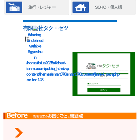
旅行・レジャー
SOHO・個人様
有限会社タク・セツ
Warning
:
様
Undefined
variable
$gyoshu
in
/home/riplus2025ai/cloud-
tenma.com/public_html/wp-
content/themes/smart078/smart078/content/jisseki_new.php
on line
148