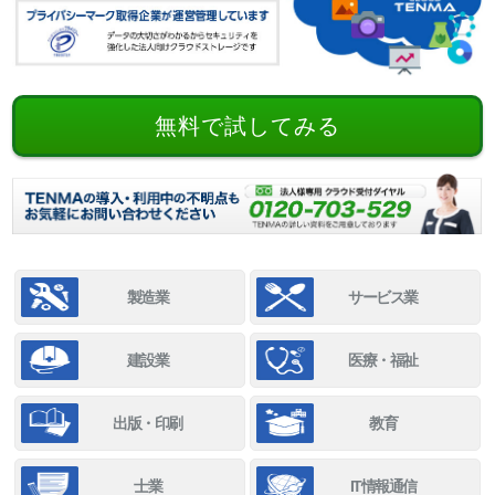
無料で試してみる
製造業
サービス業
建設業
医療・福祉
出版・印刷
教育
士業
IT情報通信