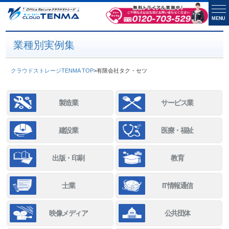
MENU
業種別実例集
クラウドストレージTENMA TOP
>
有限会社タク・セツ
製造業
サービス業
建設業
医療・福祉
出版・印刷
教育
士業
IT情報通信
映像メディア
公共団体