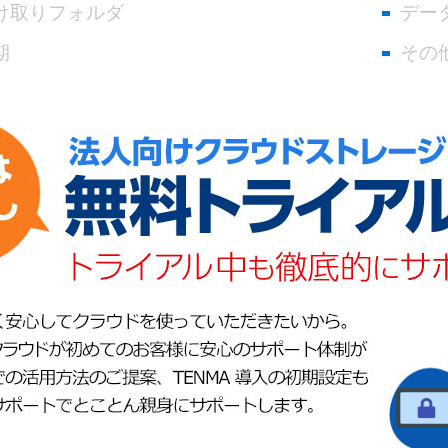
け取りフォルダ
デー
期
その