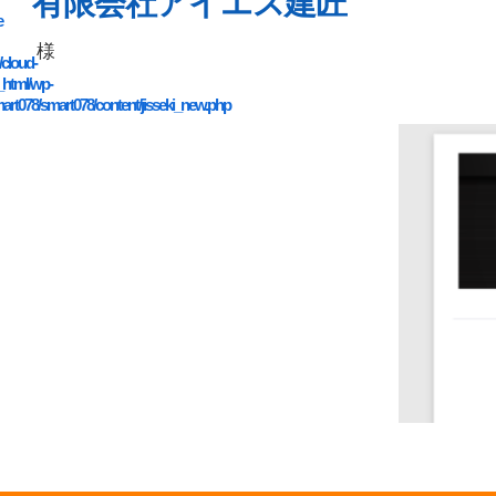
有限会社アイエス建匠
e
様
/cloud-
_html/wp-
art078/smart078/content/jisseki_new.php