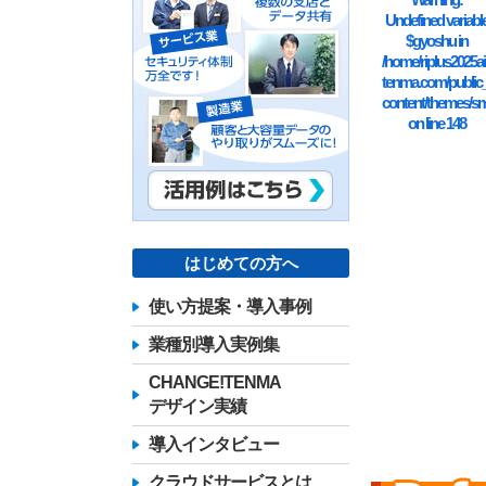
Undefined variabl
$gyoshu in
/home/riplus2025ai
tenma.com/public
content/themes/sm
on line
148
はじめての方へ
使い方提案・導入事例
業種別導入実例集
CHANGE!TENMA
デザイン実績
導入インタビュー
クラウドサービスとは