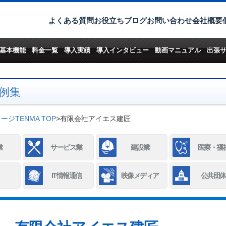
よくある質問
お役立ちブログ
お問い合わせ
会社概要
基本機能
料金一覧
導入実績
導入インタビュー
動画マニュアル
出張
例集
ジTENMA TOP
>
有限会社アイエス建匠
業
サービス業
建設業
医療・福
IT情報通信
映像メディア
公共団体