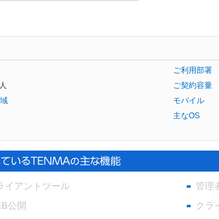
ご利用部署
人
ご契約容量
域
モバイル
主なOS
ライアントツール
管理
EB公開
クラ