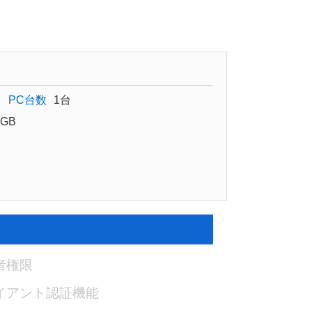
PC台数
1台
GB
者権限
イアント認証機能