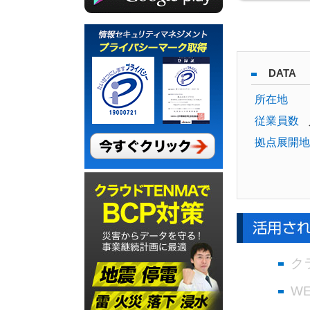
DATA
所在地
従業員数
拠点展開地
ク
W