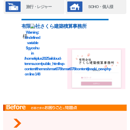
旅行・レジャー
SOHO・個人様
有限会社さくら建築積算事務所
Warning
:
様
Undefined
variable
$gyoshu
in
/home/riplus2025ai/cloud-
tenma.com/public_html/wp-
content/themes/smart078/smart078/content/jisseki_new.php
on line
148