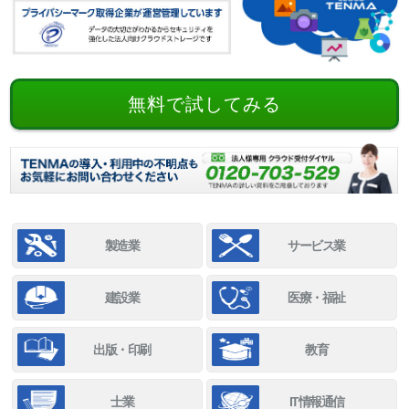
無料で試してみる
製造業
サービス業
建設業
医療・福祉
出版・印刷
教育
士業
IT情報通信