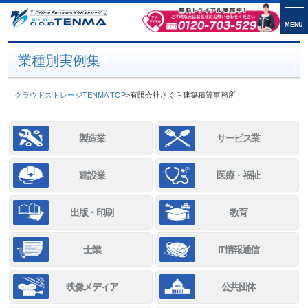
MENU
業種別実例集
クラウドストレージTENMA TOP
>
有限会社さくら建築積算事務所
製造業
サービス業
建設業
医療・福祉
出版・印刷
教育
士業
IT情報通信
映像メディア
公共団体