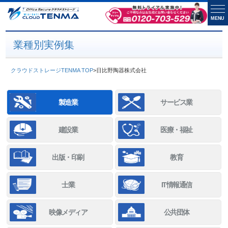
MENU
業種別実例集
クラウドストレージTENMA TOP
>
日比野陶器株式会社
製造業
サービス業
建設業
医療・福祉
出版・印刷
教育
士業
IT情報通信
映像メディア
公共団体