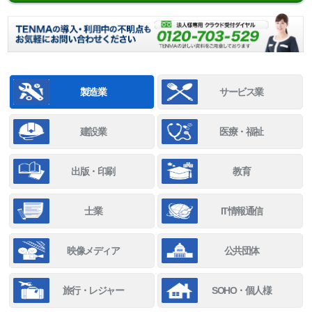
製造業
サービス業
建設業
医療・福祉
出版・印刷
教育
士業
IT情報通信
映像メディア
公共団体
旅行・レジャー
SOHO・個人様