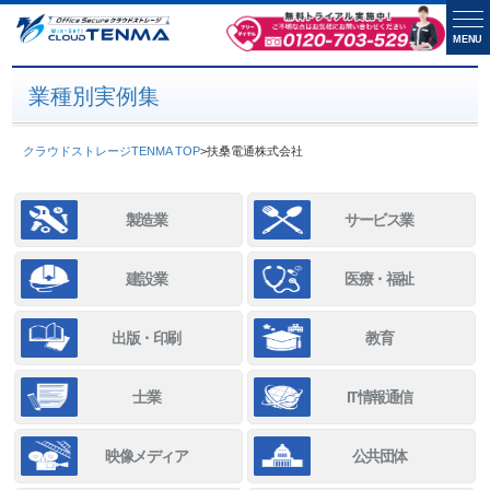
MENU
業種別実例集
クラウドストレージTENMA TOP
>
扶桑電通株式会社
製造業
サービス業
建設業
医療・福祉
出版・印刷
教育
士業
IT情報通信
映像メディア
公共団体