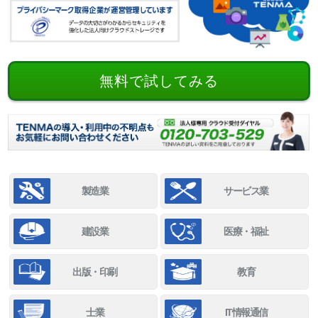
無料で試してみる
製造業
サービス業
建設業
医療・福祉
出版・印刷
教育
士業
IT情報通信