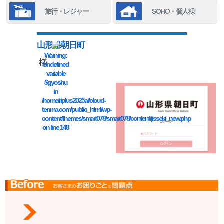
旅行・レジャー
SOHO・個人様
山形県朝日町
Warning
:
様
Undefined
variable
$gyoshu
in
/home/riplus2025ai/cloud-
tenma.com/public_html/wp-
content/themes/smart078/smart078/content/jisseki_new.php
on line
148