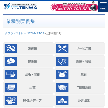
MENU
業種別実例集
クラウドストレージTENMA TOP
>
山形県朝日町
製造業
サービス業
建設業
医療・福祉
出版・印刷
教育
士業
IT情報通信
映像メディア
公共団体