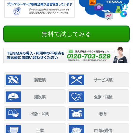
無料で試してみる
製造業
サービス業
建設業
医療・福祉
出版・印刷
教育
士業
IT情報通信