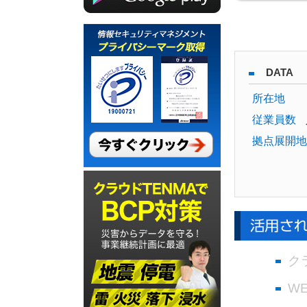
DATA
所在地
従業員数
拠点展開地
ク
W