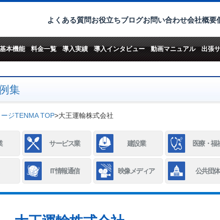
よくある質問
お役立ちブログ
お問い合わせ
会社概要
基本機能
料金一覧
導入実績
導入インタビュー
動画マニュアル
出張
例集
ジTENMA TOP
>
大王運輸株式会社
業
サービス業
建設業
医療・福
IT情報通信
映像メディア
公共団体