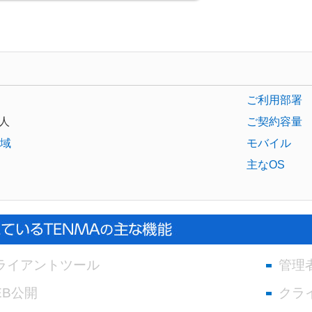
ご利用部署
人
ご契約容量
域
モバイル
主なOS
ライアントツール
管理
EB公開
クラ