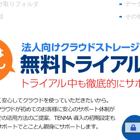
け取りフォルダ
デー
期
その