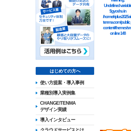
Undefined variabl
$gyoshu in
/home/riplus2025ai
tenma.com/public
content/themes/sm
on line
148
はじめての方へ
使い方提案・導入事例
業種別導入実例集
CHANGE!TENMA
デザイン実績
導入インタビュー
クラウドサービスとは