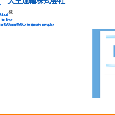
大王運輸株式会社
e
様
/cloud-
_html/wp-
art078/smart078/content/jisseki_new.php