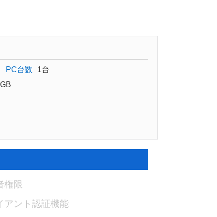
PC台数
1台
GB
者権限
イアント認証機能