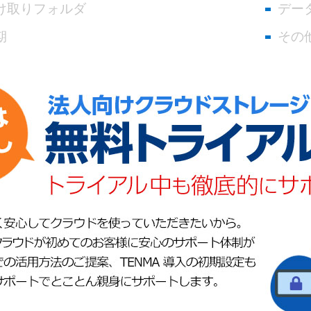
け取りフォルダ
デー
期
その