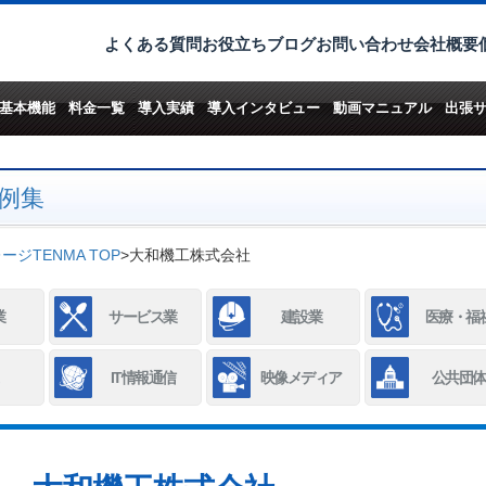
よくある質問
お役立ちブログ
お問い合わせ
会社概要
基本機能
料金一覧
導入実績
導入インタビュー
動画マニュアル
出張
例集
ジTENMA TOP
>
大和機工株式会社
業
サービス業
建設業
医療・福
IT情報通信
映像メディア
公共団体