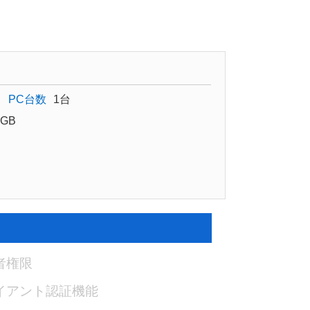
PC台数
1台
GB
者権限
イアント認証機能