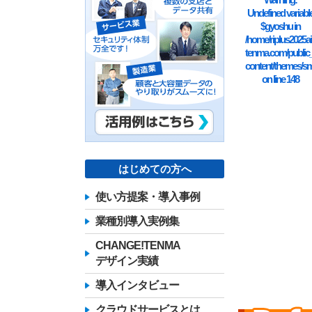
Undefined variabl
$gyoshu in
/home/riplus2025ai
tenma.com/public
content/themes/sm
on line
148
はじめての方へ
使い方提案・導入事例
業種別導入実例集
CHANGE!TENMA
デザイン実績
導入インタビュー
クラウドサービスとは