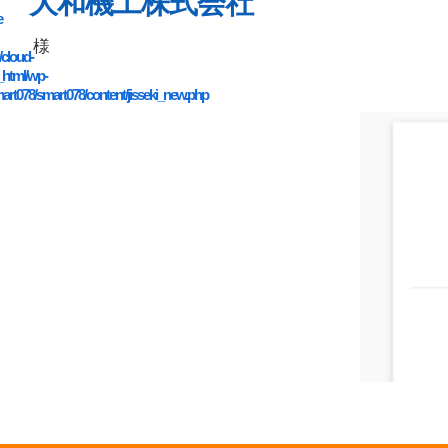
大和機工株式会社
e
様
/cloud-
_html/wp-
art078/smart078/content/jisseki_new.php