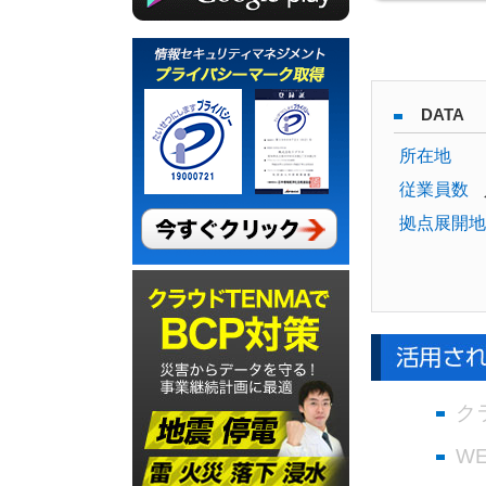
DATA
所在地
従業員数
拠点展開地
ク
W