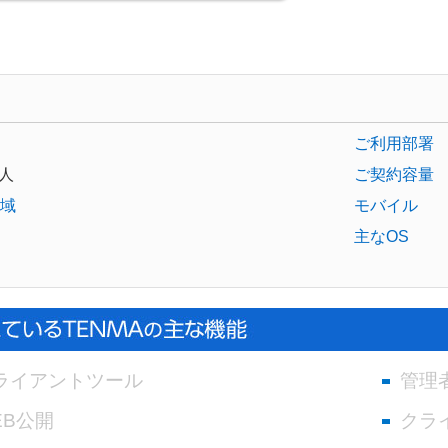
ご利用部署
人
ご契約容量
域
モバイル
主なOS
ライアントツール
管理
EB公開
クラ