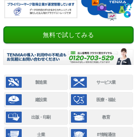
無料で試してみる
製造業
サービス業
建設業
医療・福祉
出版・印刷
教育
士業
IT情報通信