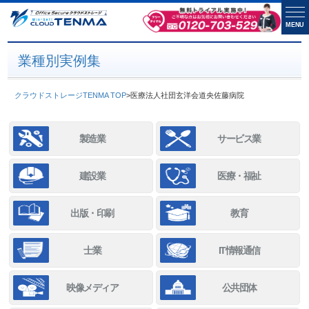
MENU
業種別実例集
クラウドストレージTENMA TOP
>
医療法人社団玄洋会道央佐藤病院
製造業
サービス業
建設業
医療・福祉
出版・印刷
教育
士業
IT情報通信
映像メディア
公共団体