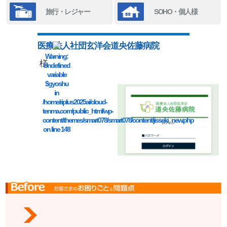
旅行・レジャー
SOHO・個人様
医療法人社団玄洋会道央佐藤病院
Warning
:
様
Undefined
variable
$gyoshu
in
/home/riplus2025ai/cloud-
tenma.com/public_html/wp-
content/themes/smart078/smart078/content/jisseki_new.php
on line
148