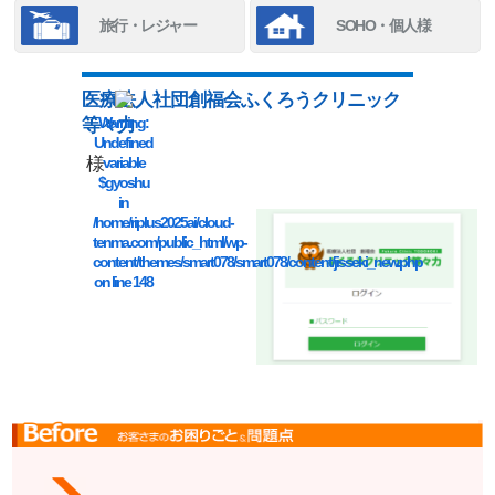
旅行・レジャー
SOHO・個人様
医療法人社団創福会ふくろうクリニック
Warning
:
等々力
Undefined
様
variable
$gyoshu
in
/home/riplus2025ai/cloud-
tenma.com/public_html/wp-
content/themes/smart078/smart078/content/jisseki_new.php
on line
148