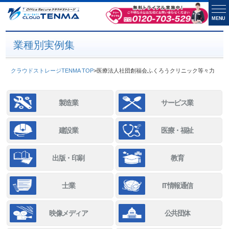
MENU
業種別実例集
クラウドストレージTENMA TOP
>
医療法人社団創福会ふくろうクリニック等々力
製造業
サービス業
建設業
医療・福祉
出版・印刷
教育
士業
IT情報通信
映像メディア
公共団体