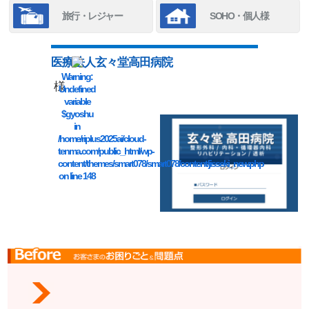
旅行・レジャー
SOHO・個人様
医療法人玄々堂高田病院
Warning
:
様
Undefined
variable
$gyoshu
in
/home/riplus2025ai/cloud-
tenma.com/public_html/wp-
content/themes/smart078/smart078/content/jisseki_new.php
on line
148