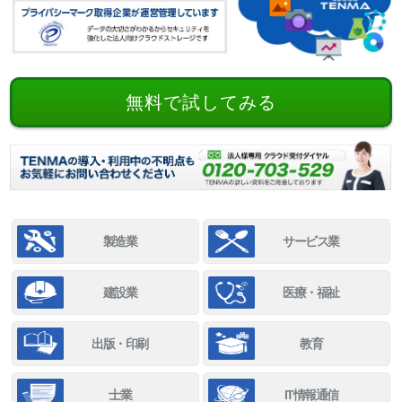
無料で試してみる
製造業
サービス業
建設業
医療・福祉
出版・印刷
教育
士業
IT情報通信