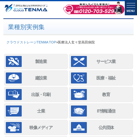
MENU
業種別実例集
クラウドストレージTENMA TOP
>
医療法人玄々堂高田病院
製造業
サービス業
建設業
医療・福祉
出版・印刷
教育
士業
IT情報通信
映像メディア
公共団体