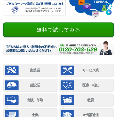
無料で試してみる
製造業
サービス業
建設業
医療・福祉
出版・印刷
教育
士業
IT情報通信