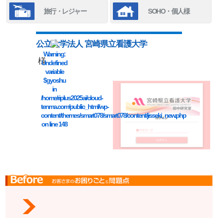
旅行・レジャー
SOHO・個人様
公立大学法人 宮崎県立看護大学
Warning
:
様
Undefined
variable
$gyoshu
in
/home/riplus2025ai/cloud-
tenma.com/public_html/wp-
content/themes/smart078/smart078/content/jisseki_new.php
on line
148