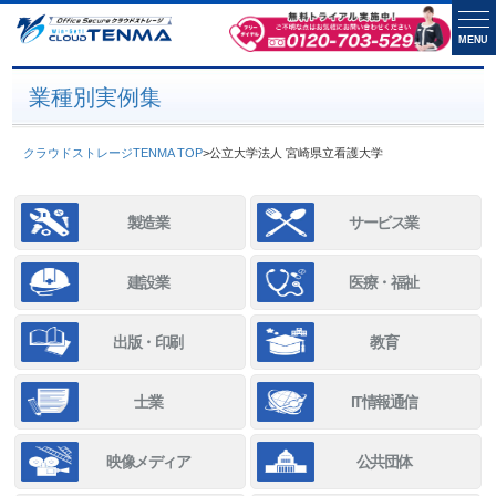
MENU
業種別実例集
クラウドストレージTENMA TOP
>
公立大学法人 宮崎県立看護大学
製造業
サービス業
建設業
医療・福祉
出版・印刷
教育
士業
IT情報通信
映像メディア
公共団体