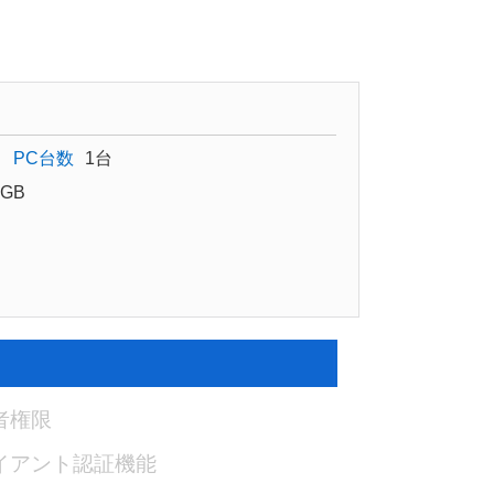
PC台数
1台
GB
者権限
イアント認証機能