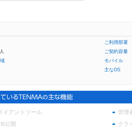
ご利用部署
人
ご契約容量
域
モバイル
主なOS
ライアントツール
管理
EB公開
クラ