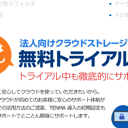
け取りフォルダ
デー
期
その