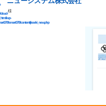
ニューシステム株式会社
e
様
/cloud-
_html/wp-
art078/smart078/content/jisseki_new.php