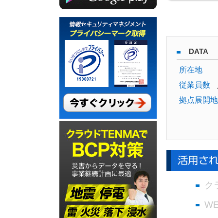
DATA
所在地
従業員数
拠点展開地
ク
W