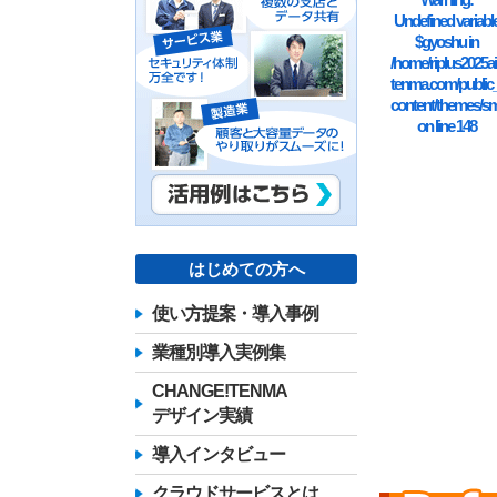
Undefined variabl
$gyoshu in
/home/riplus2025ai
tenma.com/public
content/themes/sm
on line
148
はじめての方へ
使い方提案・導入事例
業種別導入実例集
CHANGE!TENMA
デザイン実績
導入インタビュー
クラウドサービスとは