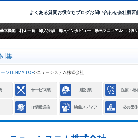
よくある質問
お役立ちブログ
お問い合わせ
会社概要
基本機能
料金一覧
導入実績
導入インタビュー
動画マニュアル
出張
例集
ジTENMA TOP
>
ニューシステム株式会社
業
サービス業
建設業
医療・福
IT情報通信
映像メディア
公共団体