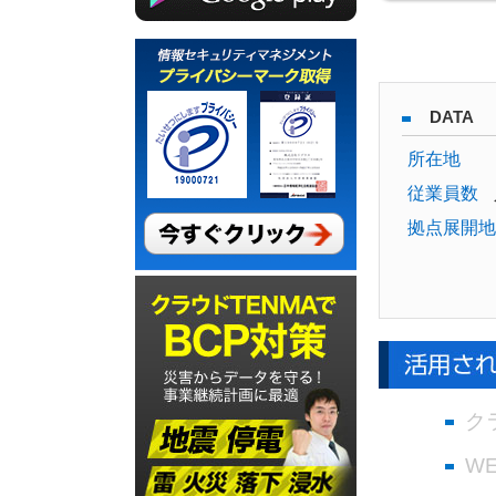
DATA
所在地
従業員数
拠点展開地
ク
W