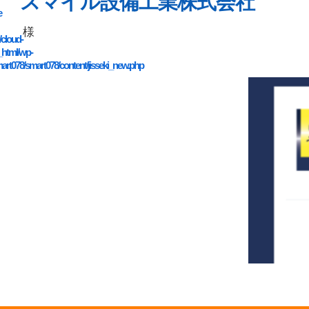
スマイル設備工業株式会社
e
様
/cloud-
_html/wp-
art078/smart078/content/jisseki_new.php