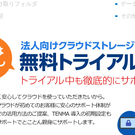
け取りフォルダ
デー
期
その