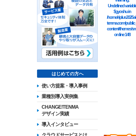
Undefined variabl
$gyoshu in
/home/riplus2025ai
tenma.com/public
content/themes/sm
on line
148
はじめての方へ
使い方提案・導入事例
業種別導入実例集
CHANGE!TENMA
デザイン実績
導入インタビュー
クラウドサービスとは