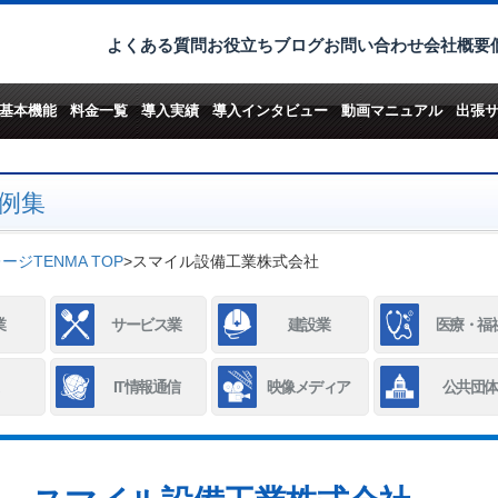
よくある質問
お役立ちブログ
お問い合わせ
会社概要
基本機能
料金一覧
導入実績
導入インタビュー
動画マニュアル
出張
例集
ジTENMA TOP
>
スマイル設備工業株式会社
業
サービス業
建設業
医療・福
IT情報通信
映像メディア
公共団体