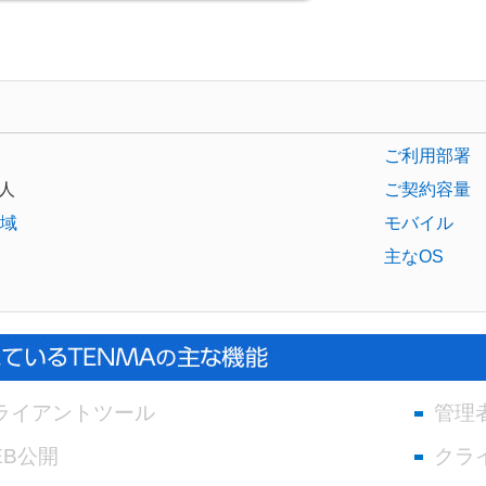
ご利用部署
人
ご契約容量
域
モバイル
主なOS
ライアントツール
管理
EB公開
クラ