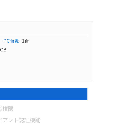
PC台数
1台
GB
者権限
イアント認証機能