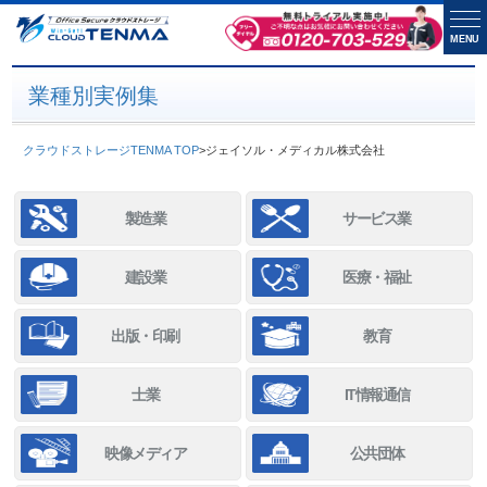
MENU
業種別実例集
クラウドストレージTENMA TOP
>
ジェイソル・メディカル株式会社
製造業
サービス業
建設業
医療・福祉
出版・印刷
教育
士業
IT情報通信
映像メディア
公共団体