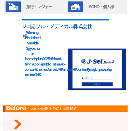
旅行・レジャー
SOHO・個人様
ジェイソル・メディカル株式会社
Warning
:
様
Undefined
variable
$gyoshu
in
/home/riplus2025ai/cloud-
tenma.com/public_html/wp-
content/themes/smart078/smart078/content/jisseki_new.php
on line
148