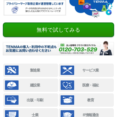
無料で試してみる
製造業
サービス業
建設業
医療・福祉
出版・印刷
教育
士業
IT情報通信