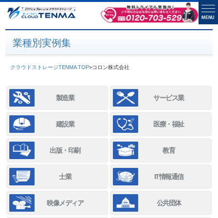
MENU
業種別実例集
クラウドストレージTENMA TOP
>
コロン株式会社
製造業
サービス業
建設業
医療・福祉
出版・印刷
教育
士業
IT情報通信
映像メディア
公共団体