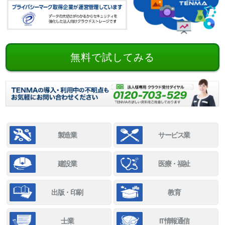
無料で試してみる
製造業
サービス業
建設業
医療・福祉
出版・印刷
教育
士業
IT情報通信