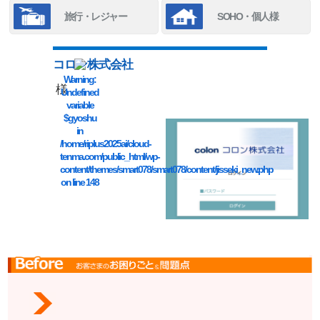
旅行・レジャー
SOHO・個人様
コロン株式会社
Warning
:
様
Undefined
variable
$gyoshu
in
/home/riplus2025ai/cloud-
tenma.com/public_html/wp-
content/themes/smart078/smart078/content/jisseki_new.php
on line
148