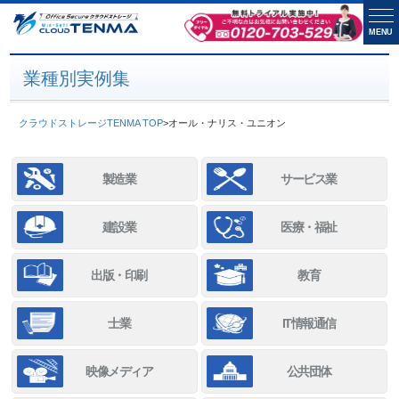
MENU
業種別実例集
クラウドストレージTENMA TOP
>
オール・ナリス・ユニオン
製造業
サービス業
建設業
医療・福祉
出版・印刷
教育
士業
IT情報通信
映像メディア
公共団体