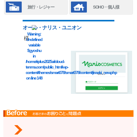
旅行・レジャー
SOHO・個人様
オール・ナリス・ユニオン
Warning
:
様
Undefined
variable
$gyoshu
in
/home/riplus2025ai/cloud-
tenma.com/public_html/wp-
content/themes/smart078/smart078/content/jisseki_new.php
on line
148