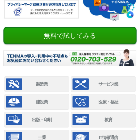
無料で試してみる
製造業
サービス業
建設業
医療・福祉
出版・印刷
教育
士業
IT情報通信