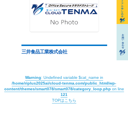
三井食品工業株式会社
Warning
: Undefined variable $cat_name in
/home/riplus2025ai/cloud-tenma.com/public_html/wp-
content/themes/smart078/smart078/category_loop.php
on line
121
TOPはこちら