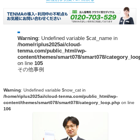
Warning
: Undefined variable $cat_name in
/home/riplus2025ai/cloud-
tenma.com/public_html/wp-
content/themes/smart078/smart078/category_loo
on line
105
その他事例
Warning
: Undefined variable $now_cat in
/home/riplus2025ai/cloud-tenma.com/public_html/wp-
content/themes/smart078/smart078/category_loop.php
on line
106