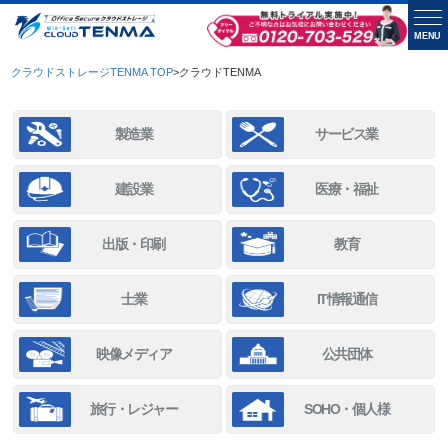
MENU
クラウドストレージTENMA TOP
>
クラウドTENMA
製造業
サービス業
建設業
医療・福祉
出版・印刷
教育
士業
IT情報通信
映像メディア
公共団体
旅行・レジャー
SOHO・個人様