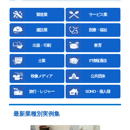
製造業
サービス業
建設業
医療・福祉
出版・印刷
教育
士業
IT情報通信
映像メディア
公共団体
旅行・レジャー
SOHO・個人様
最新業種別実例集