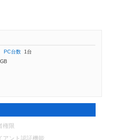
PC台数
1台
GB
者権限
イアント認証機能