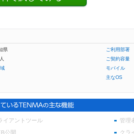
知県
ご利用部署
人
ご契約容量
域
モバイル
主なOS
ライアントツール
管理
EB公開
クラ