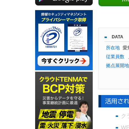
DATA
所在地
愛
従業員数
拠点展開地
ク
W