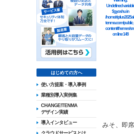
Undefined variabl
$gyoshu in
/home/riplus2025ai
tenma.com/public
content/themes/sm
on line
148
はじめての方へ
使い方提案・導入事例
業種別導入実例集
CHANGE!TENMA
デザイン実績
導入インタビュー
みそ、即
クラウドサービスとは