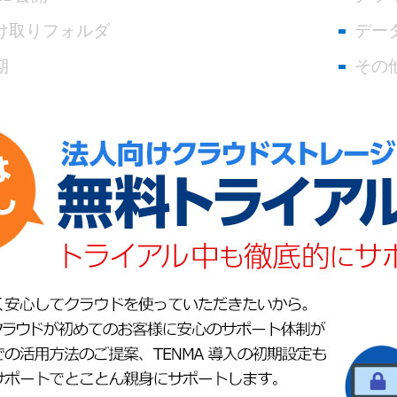
け取りフォルダ
デー
期
その