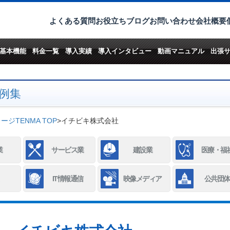
よくある質問
お役立ちブログ
お問い合わせ
会社概要
基本機能
料金一覧
導入実績
導入インタビュー
動画マニュアル
出張
例集
ジTENMA TOP
>
イチビキ株式会社
業
サービス業
建設業
医療・福
IT情報通信
映像メディア
公共団体