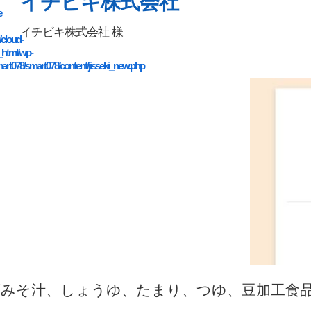
イチビキ株式会社
e
イチビキ株式会社 様
/cloud-
_html/wp-
art078/smart078/content/jisseki_new.php
席みそ汁、しょうゆ、たまり、つゆ、豆加工食