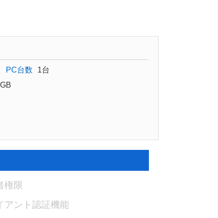
PC台数
1台
GB
者権限
イアント認証機能