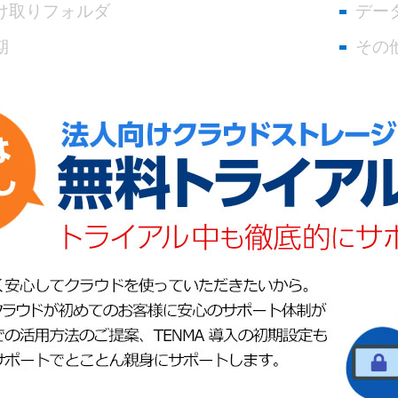
け取りフォルダ
デー
期
その