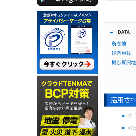
DATA
所在地
従業員数
拠点展開地
ク
W