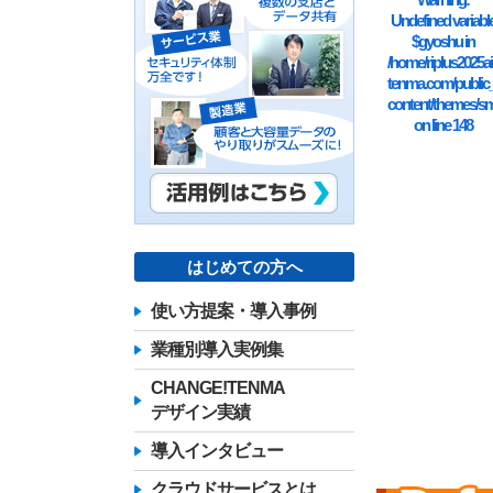
Undefined variabl
$gyoshu in
/home/riplus2025ai
tenma.com/public
content/themes/sm
on line
148
はじめての方へ
使い方提案・導入事例
業種別導入実例集
CHANGE!TENMA
デザイン実績
導入インタビュー
クラウドサービスとは