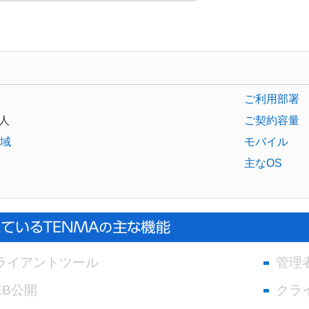
ご利用部署
人
ご契約容量
域
モバイル
主なOS
ライアントツール
管理
EB公開
クラ