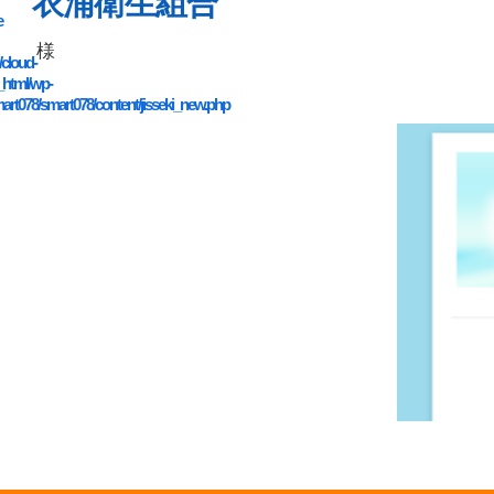
衣浦衛生組合
e
様
/cloud-
_html/wp-
art078/smart078/content/jisseki_new.php