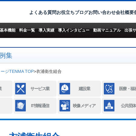
よくある質問
お役立ちブログ
お問い合わせ
会社概要
基本機能
料金一覧
導入実績
導入インタビュー
動画マニュアル
出張
例集
ジTENMA TOP
>
衣浦衛生組合
業
サービス業
建設業
医療・福
IT情報通信
映像メディア
公共団体