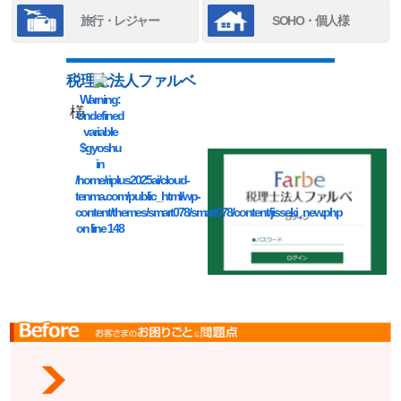
旅行・レジャー
SOHO・個人様
税理士法人ファルベ
Warning
:
様
Undefined
variable
$gyoshu
in
/home/riplus2025ai/cloud-
tenma.com/public_html/wp-
content/themes/smart078/smart078/content/jisseki_new.php
on line
148