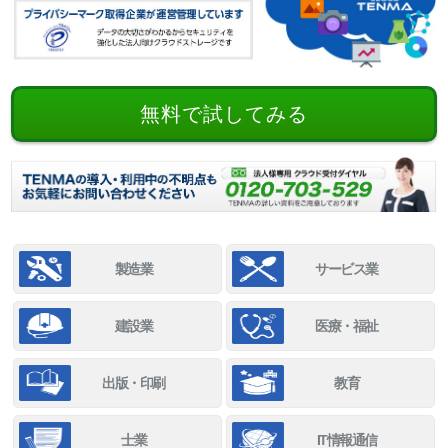
無料で試してみる
製造業
サービス業
建設業
医療・福祉
出版・印刷
教育
士業
IT情報通信