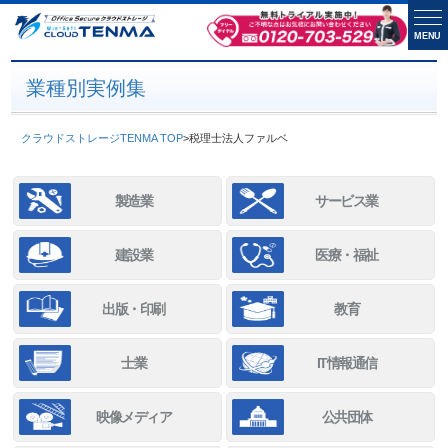
MENU
業種別実例集
クラウドストレージTENMA TOP
>
税理士法人ファルベ
製造業
サービス業
建設業
医療・福祉
出版・印刷
教育
士業
IT情報通信
映像メディア
公共団体