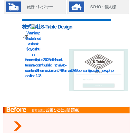
旅行・レジャー
SOHO・個人様
株式会社S-Table Design
Warning
:
様
Undefined
variable
$gyoshu
in
/home/riplus2025ai/cloud-
tenma.com/public_html/wp-
content/themes/smart078/smart078/content/jisseki_new.php
on line
148