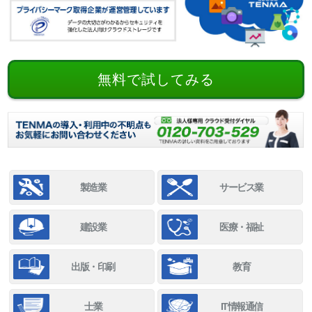
無料で試してみる
製造業
サービス業
建設業
医療・福祉
出版・印刷
教育
士業
IT情報通信