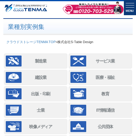
MENU
業種別実例集
クラウドストレージTENMA TOP
>
株式会社S-Table Design
製造業
サービス業
建設業
医療・福祉
出版・印刷
教育
士業
IT情報通信
映像メディア
公共団体